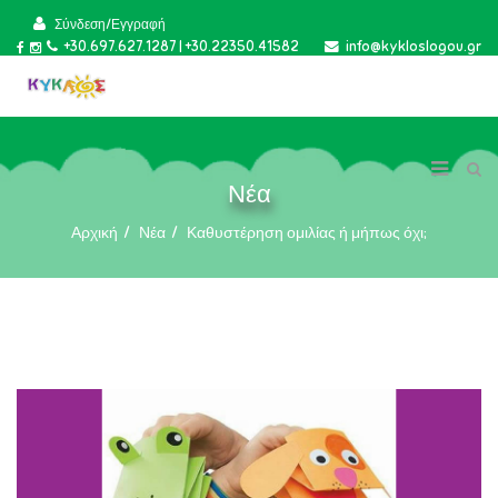
Σύνδεση/Εγγραφή
+30.697.627.1287 | +30.22350.41582
info@kykloslogou.gr
Νέα
Αρχική
Νέα
Καθυστέρηση ομιλίας ή μήπως όχι;