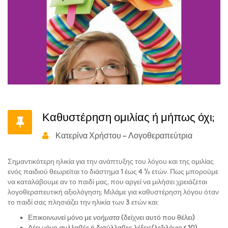
Καθυστέρηση ομιλίας ή μήπως όχι;
Κατερίνα Χρήστου - Λογοθεραπεύτρια
Σημαντικότερη ηλικία για την ανάπτυξης του λόγου και της ομιλίας
ενός παιδιού θεωρείται το διάστημα 1 έως 4 ½ ετών. Πως μπορούμε
να καταλάβουμε αν το παιδί μας, που αργεί να μιλήσει χρειάζεται
λογοθεραπευτική αξιολόγηση; Μιλάμε για καθυστέρηση λόγου όταν
το παιδί σας πλησιάζει την ηλικία των 3 ετών και:
Επικοινωνεί μόνο με
νοήματα
(δείχνει αυτό που θέλει)
Λέει μόνο
συλλαβές
ή δισύλλαβες λέξεις(λεξιλόγιο < 10)