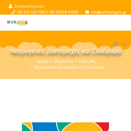
Σύνδεση/Εγγραφή
+30.697.627.1287 | +30.22350.41582
info@kykloslogou.gr
Νευρογενείς Διαταραχές και Σύνδρομα
Αρχική
Θεραπείες
Στήλη 4η
Νευρογενείς Διαταραχές και Σύνδρομα