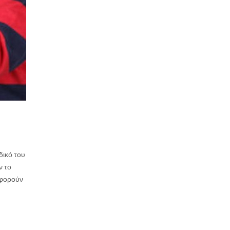
 δικό του
ν το
αφορούν