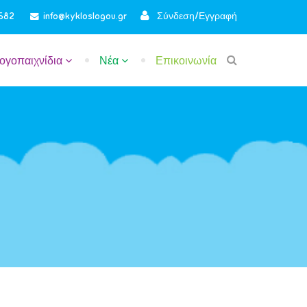
Σύνδεση/Εγγραφή
1582
info@kykloslogou.gr
ογοπαιχνίδια
Νέα
Επικοινωνία