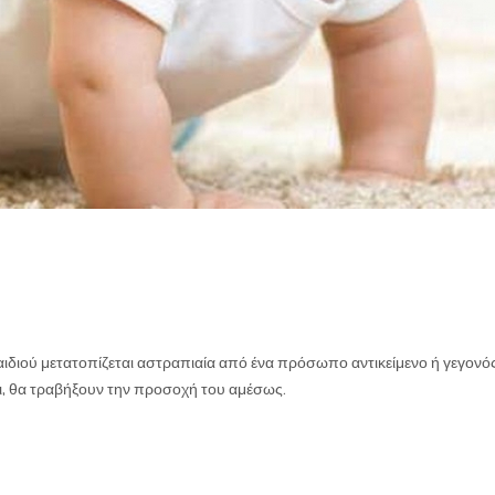
διού μετατοπίζεται αστραπιαία από ένα πρόσωπο αντικείμενο ή γεγονό
ι, θα τραβήξουν την προσοχή του αμέσως.