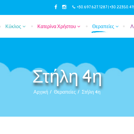
+30.697.627.1287 | +30.22350.4
Κύκλος
Κατερίνα Χρήστου
Θεραπείες
Λ
Στήλη 4η
Αρχική
Θεραπείες
Στήλη 4η