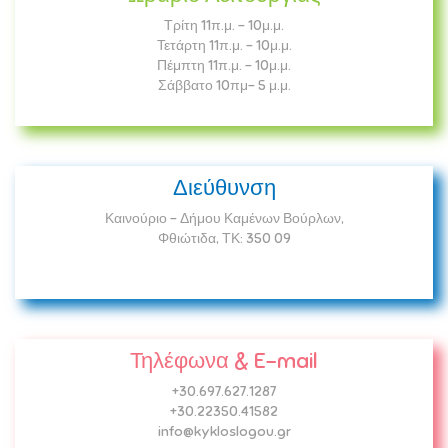
Τρίτη 11π.μ. - 10μ.μ.
Τετάρτη 11π.μ. - 10μ.μ.
Πέμπτη 11π.μ. - 10μ.μ.
Σάββατο 10πμ- 5 μ.μ.
Διεύθυνση
Καινούριο - Δήμου Καμένων Βούρλων,
Φθιώτιδα, ΤΚ: 350 09
Τηλέφωνα & E-mail
+30.697.627.1287
+30.22350.41582
info@kykloslogou.gr